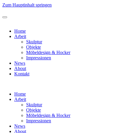
Zum Hauptinhalt springen
Home
Arbeit
Skulptur
Objekte
Möbeldesign & Hocker
Impressionen
News
About
Kontakt
Home
Arbeit
Skulptur
Objekte
Möbeldesign & Hocker
Impressionen
News
About